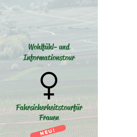
Wohlfühl- und
Informationstour
Fahrsicherheitstour
für
Frauen
NEU!