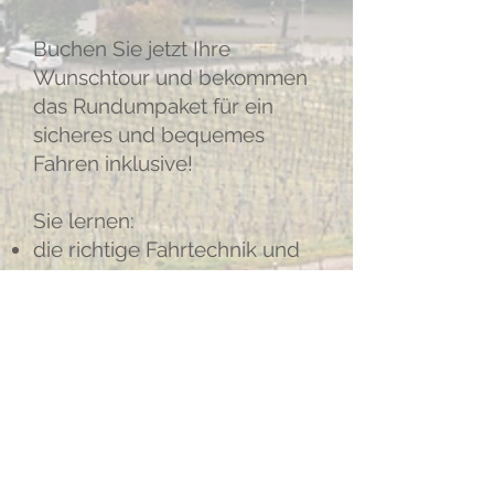
Buchen Sie jetzt Ihre
Wunschtour und bekommen
das Rundumpaket für ein
sicheres und bequemes
Fahren inklusive!
Sie lernen:
die richtige Fahrtechnik und
entspanntes Fahren
Möglichkeiten und
Besonderheiten beim Fahren
Richtige Schalt- und
Bremstechnik
Körperhaltung und
Kurventechnik
An- und Absteigen am Hang